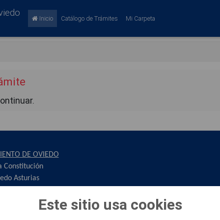
viedo
Inicio
Catálogo de Trámites
Mi Carpeta
rámite
continuar.
IENTO DE OVIEDO
a Constitución
edo Asturias
00
Este sitio usa cookies
edo.es