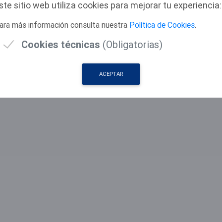
RIVACIDAD
|
ste sitio web utiliza cookies para mejorar tu experiencia:
 PRIVACIDAD
ara más información consulta nuestra
Política de Cookies
.
Cookies técnicas
(Obligatorias)
© 2026 Ayuntamiento de Oviedo
ACEPTAR