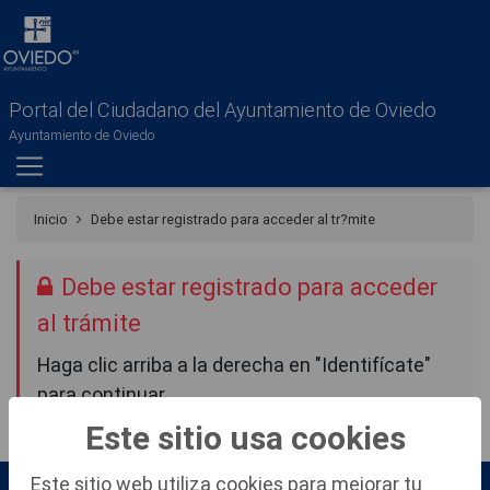
Portal del Ciudadano del Ayuntamiento de Oviedo
Ayuntamiento de Oviedo
Inicio
Debe estar registrado para acceder al tr?mite
Debe estar registrado para acceder
al trámite
Haga clic arriba a la derecha en "Identifícate"
para continuar.
Este sitio usa cookies
Este sitio web utiliza cookies para mejorar tu