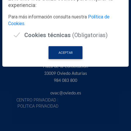
experiencia:
CONSULTAS SOBRE TRAMITACIÓN WEB -
AYUNTAMIENTO DE OVIEDO
Para más información consulta nuestra
Política de
OVAC (Oficina Virtual de Atención al Ciudadano)
Cookies
.
Calle Quintana 6
Contacte a través de centralita: 984 083 800
Cookies técnicas
(Obligatorias)
Atención telefónica de 9.00 a 14.00 h
ACEPTAR
AYUNTAMIENTO DE OVIEDO
Plaza de la Constitución
33009 Oviedo Asturias
984 083 800
ovac@oviedo.es
CENTRO PRIVACIDAD
|
POLITICA PRIVACIDAD